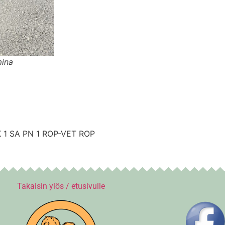
ina
1 SA PN 1 ROP-VET ROP
Takaisin ylös / etusivulle