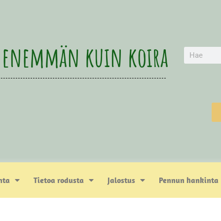
 enemmän kuin koira
nta
Tietoa rodusta
Jalostus
Pennun hankinta