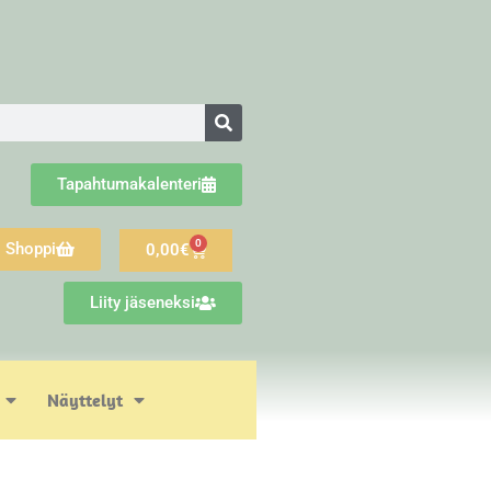
Tapahtumakalenteri
0
Shoppi
0,00
€
Liity jäseneksi
Näyttelyt