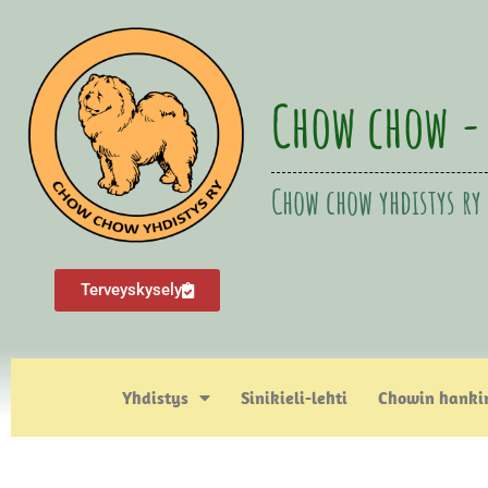
Chow chow -
Chow chow yhdistys ry
Terveyskysely
Yhdistys
Sinikieli-lehti
Chowin hanki