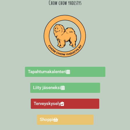
Chow chow yhdistys
Tapahtumakalenteri
Liity jäseneksi
Terveyskysely
Shoppi