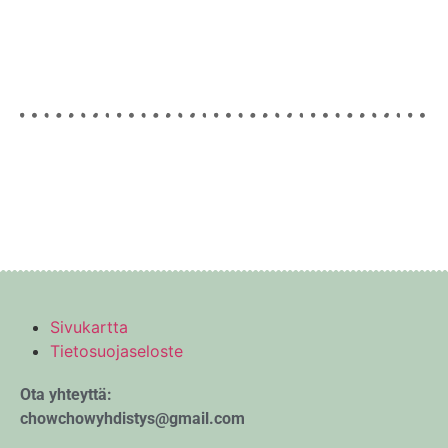
Sivukartta
Tietosuojaseloste
Ota yhteyttä:
chowchowyhdistys@gmail.com