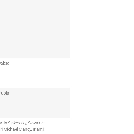
Saksa
Puola
tin Šipkovsky, Slovakia
 Michael Clancy, Irlanti