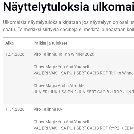
Näyttelytuloksia ulkoma
Ulkomaisia näyttelytuloksia kirjataan jos näyttelyyn on osall
saatu. Esimerkiksi siirtyviä cacibeja ei merkitä, ainoastaan 
Aika
Paikka ja tulokset
12.4.2026
Viro Tallinna, Tallinn Winner 2026
Chow-Magic You And Yourself
VAL ERI VAK 1 SA PU 1 SERT CACIB ROP Tallinn Winne
Chow-Magic Arctic Afrodite
JUN ERI JUK 1 SA PN 2 JUN-SERT CACIB-J ROP-JUN Ta
11.4.2026
Viro Tallinna KV
Chow-Magic You And Yourself
VAL ERI VAK 1 SA PU 1 SERT CACIB ROP RYP2 -> EE M