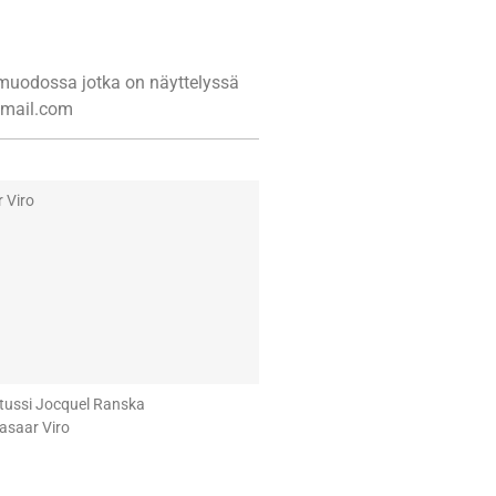
ä muodossa jotka on näyttelyssä
)gmail.com
 Viro
ttussi Jocquel Ranska
asaar Viro