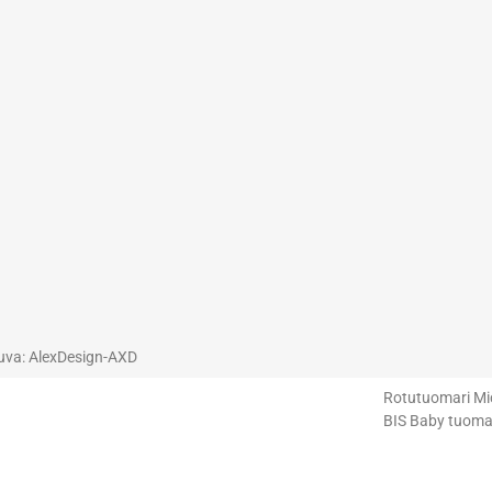
uva: AlexDesign-AXD
Rotutuomari Mich
BIS Baby tuomar