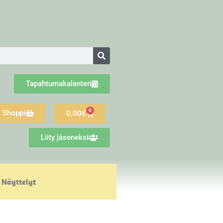
Tapahtumakalenteri
0
Shoppi
0,00
€
Liity jäseneksi
Näyttelyt