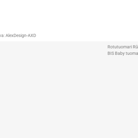
va: AlexDesign-AXD
Rotutuomari Rūt
BIS Baby tuomar