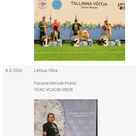
8.3.2026
Liettua Vilna
Forsure Hercule Poirot
VCAC VCACIB VBOB