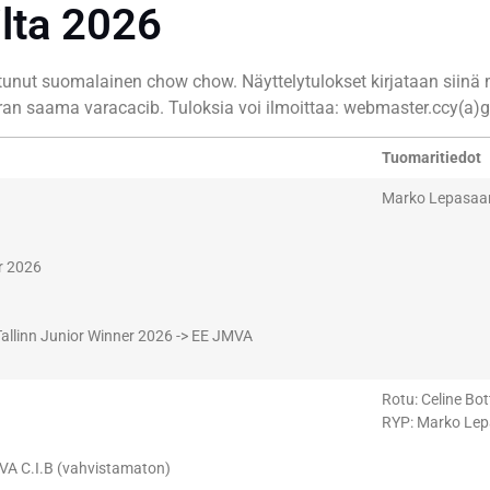
ilta 2026
istunut suomalainen chow chow. Näyttelytulokset kirjataan siin
koiran saama varacacib. Tuloksia voi ilmoittaa: webmaster.ccy(a
Tuomaritiedot
Marko Lepasaar
r 2026
llinn Junior Winner 2026 -> EE JMVA
Rotu: Celine Bo
RYP: Marko Lep
VA C.I.B (vahvistamaton)