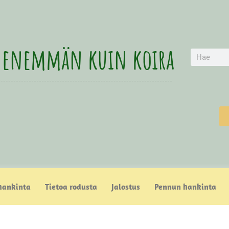
 enemmän kuin koira
hankinta
Tietoa rodusta
Jalostus
Pennun hankinta