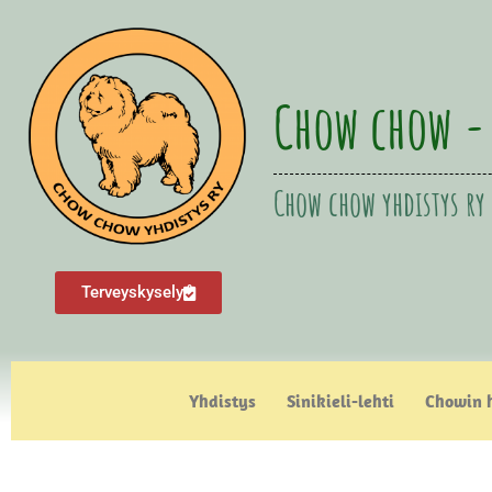
Chow chow -
Chow chow yhdistys ry
Terveyskysely
Yhdistys
Sinikieli-lehti
Chowin 