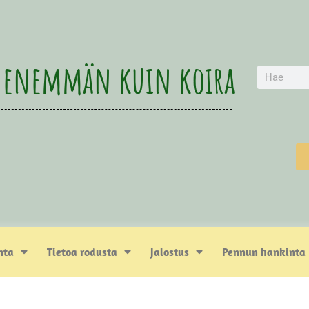
 enemmän kuin koira
nta
Tietoa rodusta
Jalostus
Pennun hankinta