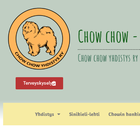
Chow chow -
Chow chow yhdistys ry
Terveyskysely
Yhdistys
Sinikieli-lehti
Chowin hanki