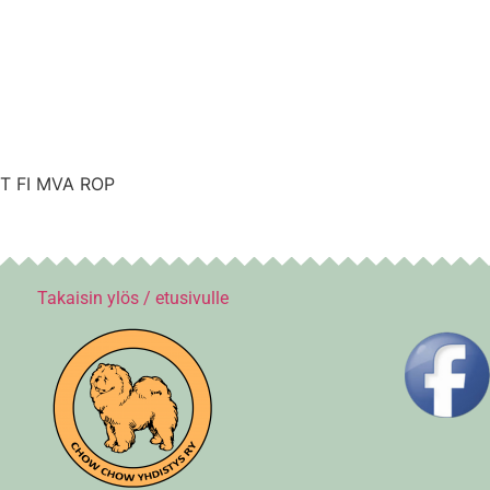
RT FI MVA ROP
Takaisin ylös / etusivulle