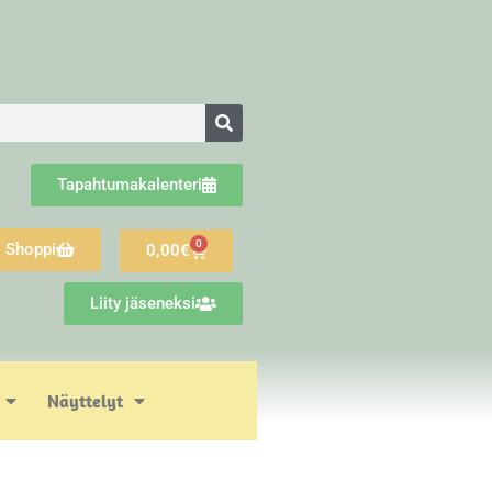
Tapahtumakalenteri
0
Shoppi
0,00
€
Liity jäseneksi
Näyttelyt