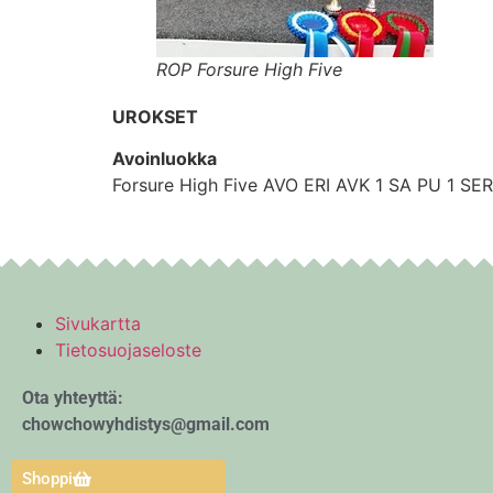
ROP Forsure High Five
UROKSET
Avoinluokka
Forsure High Five AVO ERI AVK 1 SA PU 1 SE
Sivukartta
Tietosuojaseloste
Ota yhteyttä:
chowchowyhdistys@gmail.com
Shoppi