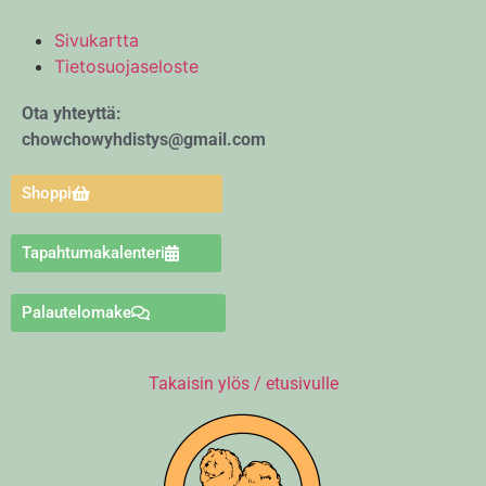
Sivukartta
Tietosuojaseloste
Ota yhteyttä:
chowchowyhdistys@gmail.com
Shoppi
Tapahtumakalenteri
Palautelomake
Takaisin ylös / etusivulle