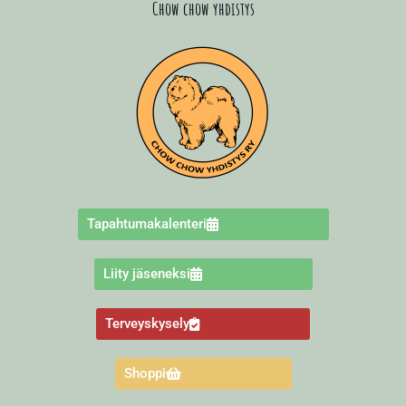
Chow chow yhdistys
Tapahtumakalenteri
Liity jäseneksi
Terveyskysely
Shoppi