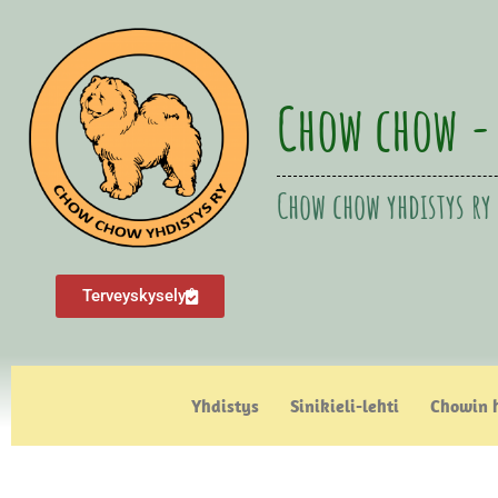
Chow chow -
Chow chow yhdistys ry
Terveyskysely
Yhdistys
Sinikieli-lehti
Chowin 