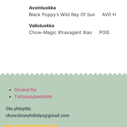
Avoinluokka
Black Poppy’s Wild Ray Of Sun AVO H
Valioluokka
Chow-Magic Xtravagant Xiao POIS
Sivukartta
Tietosuojaseloste
Ota yhteyttä:
chowchowyhdistys@gmail.com