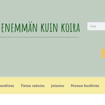
 enemmän kuin koira
hankinta
Tietoa rodusta
Jalostus
Pennun hankinta