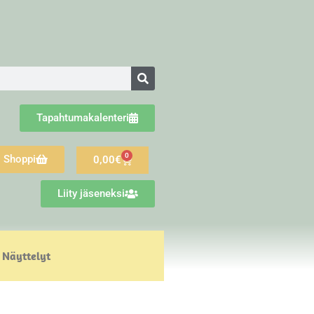
Tapahtumakalenteri
0
Shoppi
0,00
€
Liity jäseneksi
Näyttelyt