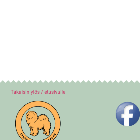
Takaisin ylös / etusivulle