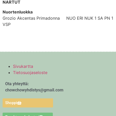
NARTUT
Nuortenluokka
Grozio Akcentas Primadonna NUO ERI NUK 1 SA PN 1
VSP
Sivukartta
Tietosuojaseloste
Ota yhteyttä:
chowchowyhdistys@gmail.com
Shoppi