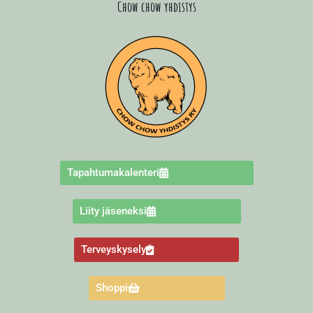
Chow chow yhdistys
Tapahtumakalenteri
Liity jäseneksi
Terveyskysely
Shoppi