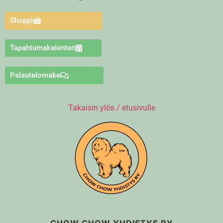
Shoppi
Tapahtumakalenteri
Palautelomake
Takaisin ylös / etusivulle
CHOW CHOW YHDISTYS RY