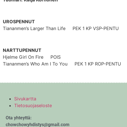
UROSPENNUT
Tiananmen’s Larger Than Life PEK 1 KP VSP-PENTU
NARTTUPENNUT
Hjelme Girl On Fire POIS
Tiananmen’s Who Am I To You PEK 1 KP ROP-PENTU
Sivukartta
Tietosuojaseloste
Ota yhteyttä:
chowchowyhdistys@gmail.com