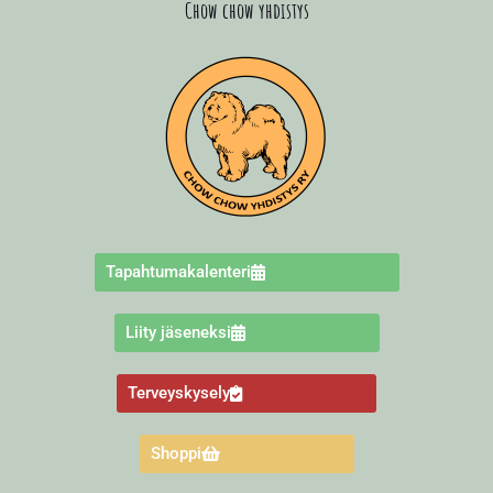
Chow chow yhdistys
Tapahtumakalenteri
Liity jäseneksi
Terveyskysely
Shoppi