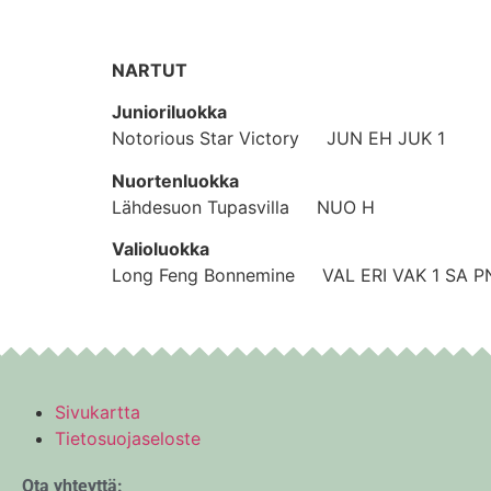
NARTUT
Junioriluokka
Notorious Star Victory JUN EH JUK 1
Nuortenluokka
Lähdesuon Tupasvilla NUO H
Valioluokka
Long Feng Bonnemine VAL ERI VAK 1 SA P
Sivukartta
Tietosuojaseloste
Ota yhteyttä: