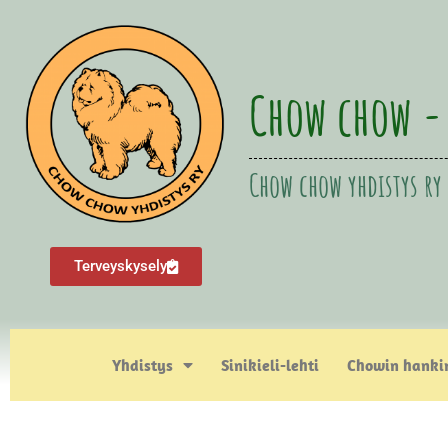
Chow chow -
Chow chow yhdistys ry
Terveyskysely
Yhdistys
Sinikieli-lehti
Chowin hanki