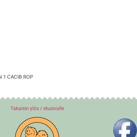
N 1 CACIB ROP
Takaisin ylös / etusivulle