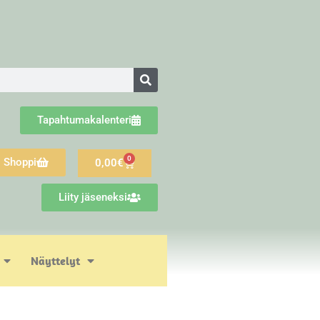
Tapahtumakalenteri
0
Shoppi
0,00
€
Liity jäseneksi
Näyttelyt