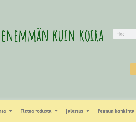
 enemmän kuin koira
nta
Tietoa rodusta
Jalostus
Pennun hankinta