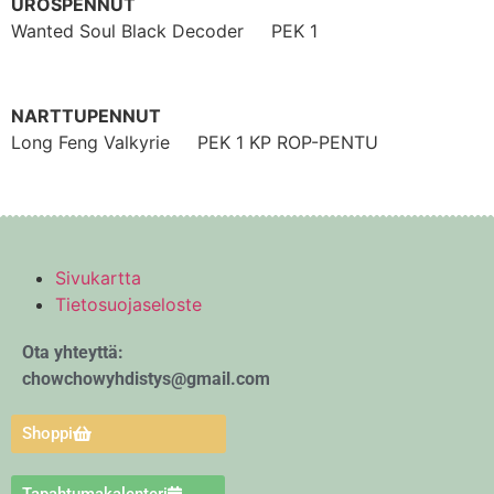
UROSPENNUT
Wanted Soul Black Decoder PEK 1
NARTTUPENNUT
Long Feng Valkyrie PEK 1 KP ROP-PENTU
Sivukartta
Tietosuojaseloste
Ota yhteyttä:
chowchowyhdistys@gmail.com
Shoppi
Tapahtumakalenteri