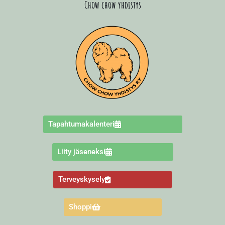
Chow chow yhdistys
Tapahtumakalenteri
Liity jäseneksi
Terveyskysely
Shoppi