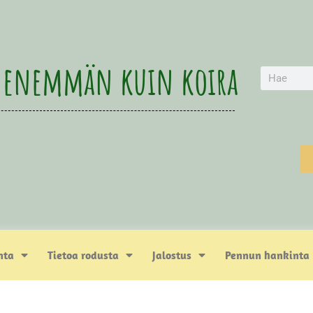
 enemmän kuin koira
nta
Tietoa rodusta
Jalostus
Pennun hankinta