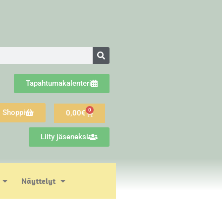
Tapahtumakalenteri
0
Shoppi
0,00
€
Liity jäseneksi
Näyttelyt