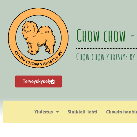
Chow chow -
Chow chow yhdistys ry
Terveyskysely
Yhdistys
Sinikieli-lehti
Chowin hanki