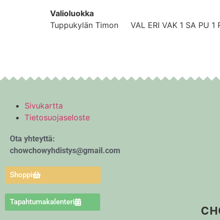
Valioluokka
Tuppukylän Timon VAL ERI VAK 1 SA PU 1
Sivukartta
Tietosuojaseloste
Ota yhteyttä:
chowchowyhdistys@gmail.com
Shoppi
Tapahtumakalenteri
CH