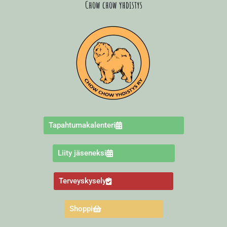
Chow chow yhdistys
Tapahtumakalenteri
Liity jäseneksi
Terveyskysely
Shoppi