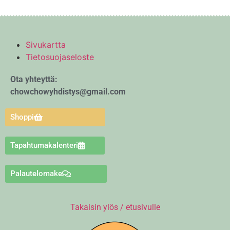
Sivukartta
Tietosuojaseloste
Ota yhteyttä:
chowchowyhdistys@gmail.com
Shoppi
Tapahtumakalenteri
Palautelomake
Takaisin ylös / etusivulle