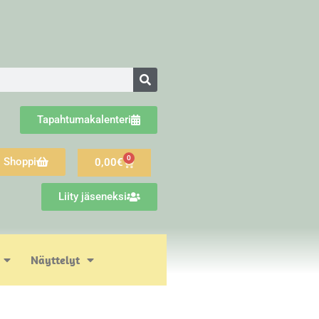
Tapahtumakalenteri
0
Shoppi
0,00
€
Liity jäseneksi
Näyttelyt