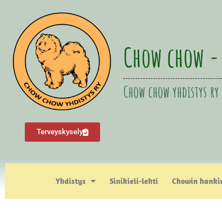
Chow chow -
Chow chow yhdistys ry
Terveyskysely
Yhdistys
Sinikieli-lehti
Chowin hanki