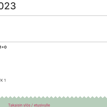
2023
 1+0
K 1
Takaisin ylös / etusivulle