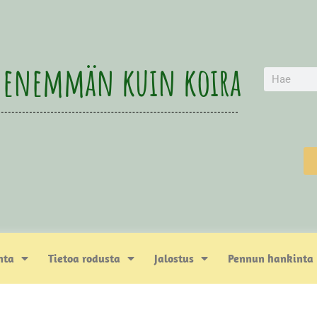
 enemmän kuin koira
nta
Tietoa rodusta
Jalostus
Pennun hankinta