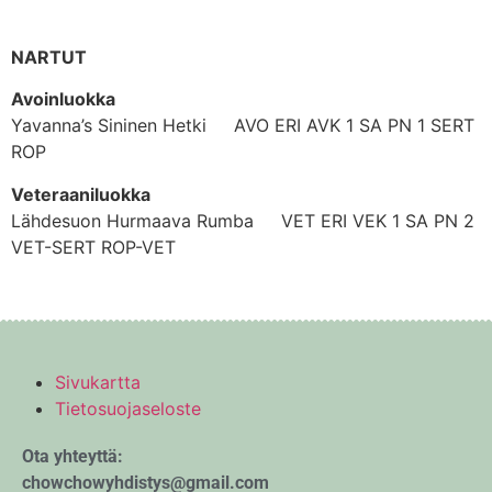
NARTUT
Avoinluokka
Yavanna’s Sininen Hetki AVO ERI AVK 1 SA PN 1 SERT
ROP
Veteraaniluokka
Lähdesuon Hurmaava Rumba VET ERI VEK 1 SA PN 2
VET-SERT ROP-VET
Sivukartta
Tietosuojaseloste
Ota yhteyttä:
chowchowyhdistys@gmail.com