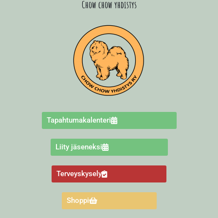
Chow chow yhdistys
Tapahtumakalenteri
Liity jäseneksi
Terveyskysely
Shoppi