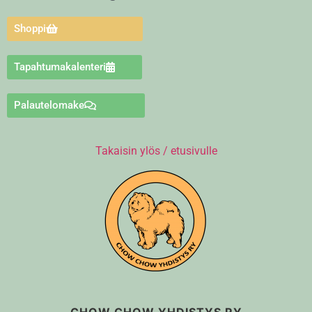
Shoppi
Tapahtumakalenteri
Palautelomake
Takaisin ylös / etusivulle
CHOW CHOW YHDISTYS RY