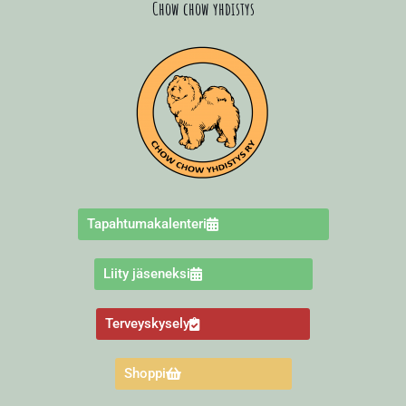
Chow chow yhdistys
Tapahtumakalenteri
Liity jäseneksi
Terveyskysely
Shoppi