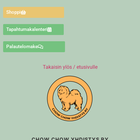
Shoppi
Tapahtumakalenteri
Palautelomake
Takaisin ylös / etusivulle
CHOW CHOW YHDISTYS RY