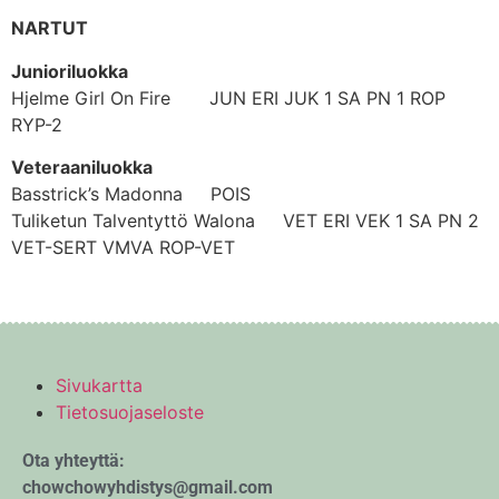
NARTUT
Junioriluokka
Hjelme Girl On Fire JUN ERI JUK 1 SA PN 1 ROP
RYP-2
Veteraaniluokka
Basstrick’s Madonna POIS
Tuliketun Talventyttö Walona VET ERI VEK 1 SA PN 2
VET-SERT VMVA ROP-VET
Sivukartta
Tietosuojaseloste
Ota yhteyttä:
chowchowyhdistys@gmail.com