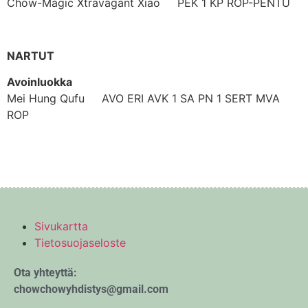
Chow-Magic Xtravagant Xiao PEK 1 KP ROP-PENTU
NARTUT
Avoinluokka
Mei Hung Qufu AVO ERI AVK 1 SA PN 1 SERT MVA
ROP
Sivukartta
Tietosuojaseloste
Ota yhteyttä:
chowchowyhdistys@gmail.com