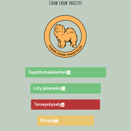
Chow chow yhdistys
Tapahtumakalenteri
Liity jäseneksi
Terveyskysely
Shoppi