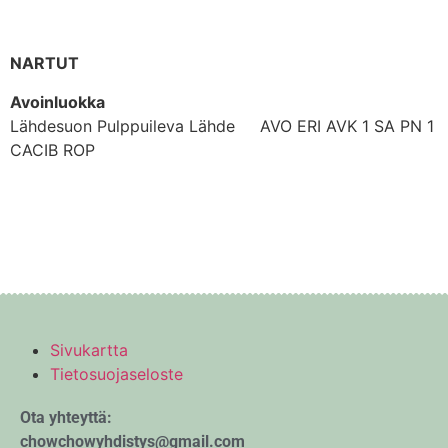
NARTUT
Avoinluokka
Lähdesuon Pulppuileva Lähde AVO ERI AVK 1 SA PN 1
CACIB ROP
Sivukartta
Tietosuojaseloste
Ota yhteyttä:
chowchowyhdistys@gmail.com