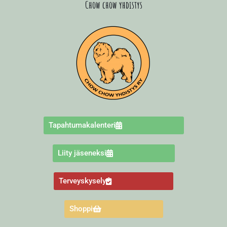
Chow chow yhdistys
Tapahtumakalenteri
Liity jäseneksi
Terveyskysely
Shoppi