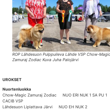
ROP Lähdesuon Pulppuileva Lähde VSP Chow-Magi
Zamuraj Zodiac Kuva Juha Palojärvi
UROKSET
Nuortenluokka
Chow-Magic Zamuraj Zodiac NUO ERI NUK 1 SA PU 1
CACIB VSP
Lähdesuon Liplattava Järvi NUO EH NUK 2