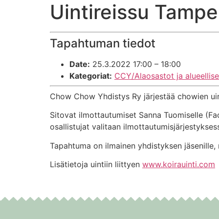
Uintireissu Tampe
Tapahtuman tiedot
Date:
25.3.2022 17:00
–
18:00
Kategoriat:
CCY/Alaosastot ja alueellis
Chow Chow Yhdistys Ry järjestää chowien uint
Sitovat ilmottautumiset Sanna Tuomiselle (F
osallistujat valitaan ilmottautumisjärjestykses
Tapahtuma on ilmainen yhdistyksen jäsenille, 
Lisätietoja uintiin liittyen
www.koirauinti.com