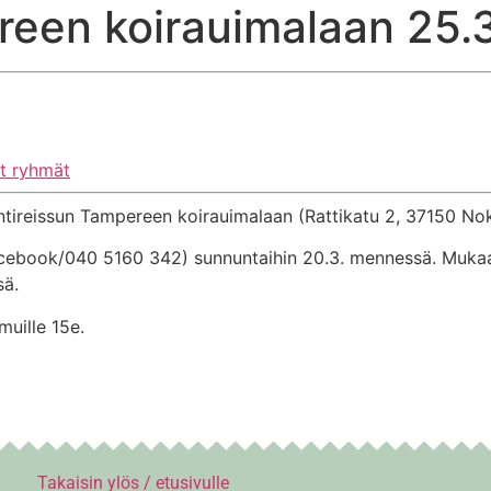
reen koirauimalaan 25.
et ryhmät
ireissun Tampereen koirauimalaan (Rattikatu 2, 37150 Nokia
acebook/040 5160 342) sunnuntaihin 20.3. mennessä. Mukaa
sä.
muille 15e.
Takaisin ylös / etusivulle