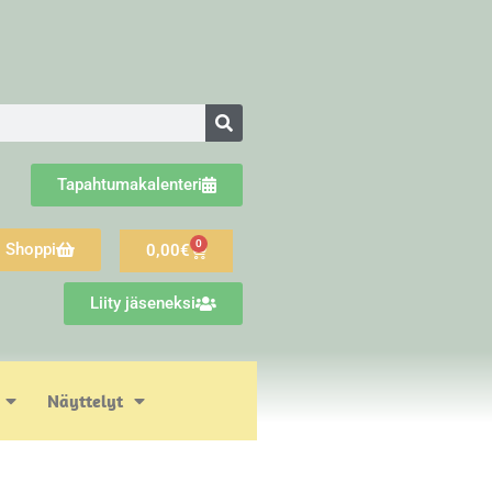
Tapahtumakalenteri
0
Shoppi
0,00
€
Liity jäseneksi
Näyttelyt