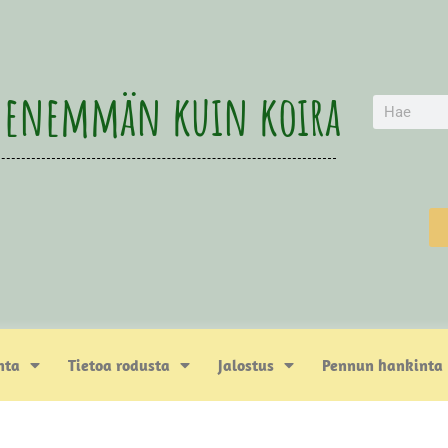
 enemmän kuin koira
nta
Tietoa rodusta
Jalostus
Pennun hankinta