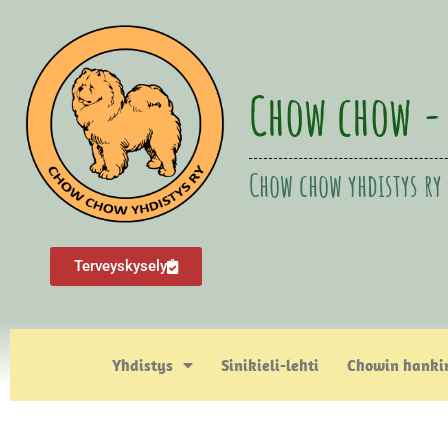
Chow chow -
Chow chow yhdistys ry
Terveyskysely
Yhdistys
Sinikieli-lehti
Chowin hanki