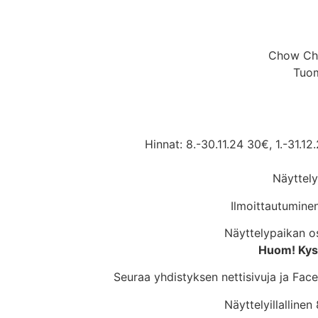
Chow Cho
Tuom
Hinnat: 8.-30.11.24 30€, 1.-31.12
Näyttely
Ilmoittautuminen
Näyttelypaikan o
Huom! Kyse
Seuraa yhdistyksen nettisivuja ja Faceb
Näyttelyillalline