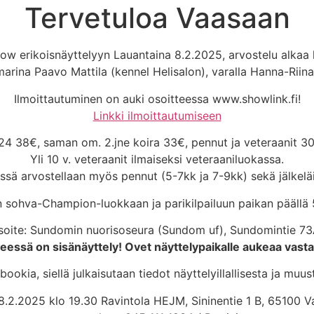
Tervetuloa Vaasaan
w erikoisnäyttelyyn Lauantaina 8.2.2025, arvostelu alkaa k
arina Paavo Mattila (kennel Helisalon), varalla Hanna-Riin
Ilmoittautuminen on auki osoitteessa www.showlink.fi!
Linkki ilmoittautumiseen
.24 38€, saman om. 2.jne koira 33€, pennut ja veteraanit 30€
Yli 10 v. veteraanit ilmaiseksi veteraaniluokassa.
ssä arvostellaan myös pennut (5-7kk ja 7-9kk) sekä jälkelä
 sohva-Champion-luokkaan ja parikilpailuun paikan päällä 5
soite: Sundomin nuorisoseura (Sundom uf), Sundomintie 
essä on sisänäyttely! Ovet näyttelypaikalle aukeaa vasta
ookia, siellä julkaisutaan tiedot näyttelyillallisesta ja muus
n 8.2.2025 klo 19.30 Ravintola HEJM, Sininentie 1 B, 65100 Va