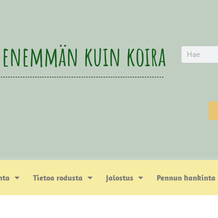
 enemmän kuin koira
nta
Tietoa rodusta
Jalostus
Pennun hankinta