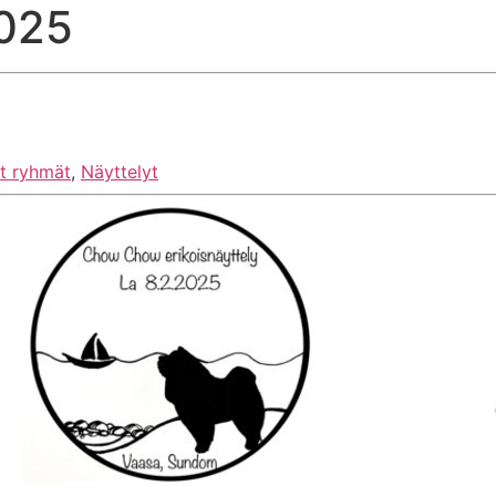
2025
et ryhmät
,
Näyttelyt