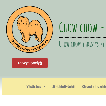
Chow chow -
Chow chow yhdistys ry
Terveyskysely
Yhdistys
Sinikieli-lehti
Chowin hanki