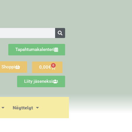
Tapahtumakalenteri
0
Shoppi
0,00
€
Liity jäseneksi
Näyttelyt