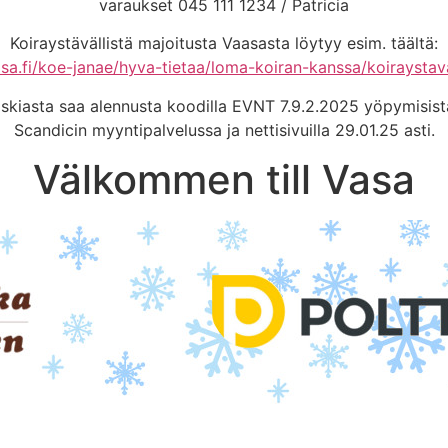
varaukset 045 111 1234 / Patricia
Koiraystävällistä majoitusta Vaasasta löytyy esim. täältä:
sa.fi/koe-janae/hyva-tietaa/loma-koiran-kanssa/koiraystava
skiasta saa alennusta koodilla EVNT 7.9.2.2025 yöpymisist
Scandicin myyntipalvelussa ja nettisivuilla 29.01.25 asti.
Välkommen till Vasa