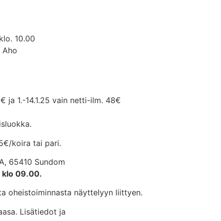
lo. 10.00
a Aho
 ja 1.-14.1.25 vain netti-ilm. 48€
isluokka.
€/koira tai pari.
73A, 65410 Sundom
 klo 09.00.
ta oheistoiminnasta näyttelyyn liittyen.
asa. Lisätiedot ja