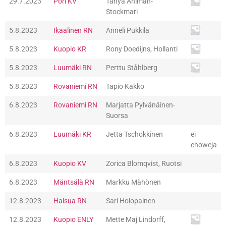
29.7.2023
Pori KV
Tanya Ahlman-
Stockmari
5.8.2023
Ikaalinen RN
Anneli Pukkila
5.8.2023
Kuopio KR
Rony Doedijns, Hollanti
5.8.2023
Luumäki RN
Perttu Ståhlberg
5.8.2023
Rovaniemi RN
Tapio Kakko
6.8.2023
Rovaniemi RN
Marjatta Pylvänäinen-
Suorsa
6.8.2023
Luumäki KR
Jetta Tschokkinen
ei
choweja
6.8.2023
Kuopio KV
Zorica Blomqvist, Ruotsi
6.8.2023
Mäntsälä RN
Markku Mähönen
12.8.2023
Halsua RN
Sari Holopainen
12.8.2023
Kuopio ENLY
Mette Maj Lindorff,