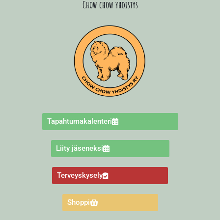
Chow chow yhdistys
Tapahtumakalenteri
Liity jäseneksi
Terveyskysely
Shoppi