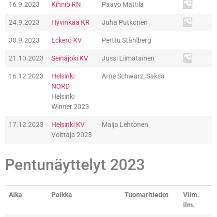
16.9.2023
Kihniö RN
Paavo Mattila
24.9.2023
Hyvinkää KR
Juha Putkonen
30.9.2023
Eckerö KV
Perttu Ståhlberg
21.10.2023
Seinäjoki KV
Jussi Liimatainen
16.12.2023
Helsinki
Arne Schwarz, Saksa
NORD
Helsinki
Winner 2023
17.12.2023
Helsinki KV
Maija Lehtonen
Voittaja 2023
Pentunäyttelyt 2023
Aika
Paikka
Tuomaritiedot
Viim.
ilm.