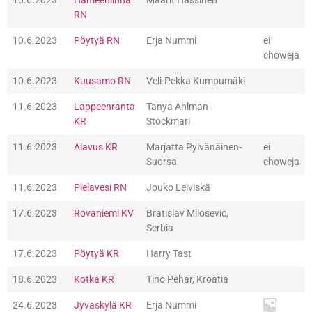
10.6.2023
Hämeenlinna
Maarit Hassinen
RN
10.6.2023
Pöytyä RN
Erja Nummi
ei
choweja
10.6.2023
Kuusamo RN
Veli-Pekka Kumpumäki
11.6.2023
Lappeenranta
Tanya Ahlman-
KR
Stockmari
11.6.2023
Alavus KR
Marjatta Pylvänäinen-
ei
Suorsa
choweja
11.6.2023
Pielavesi RN
Jouko Leiviskä
17.6.2023
Rovaniemi KV
Bratislav Milosevic,
Serbia
17.6.2023
Pöytyä KR
Harry Tast
18.6.2023
Kotka KR
Tino Pehar, Kroatia
24.6.2023
Jyväskylä KR
Erja Nummi