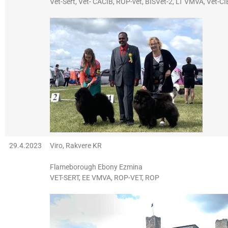
Vet-Sert, Vet- CACIB, ROP-vet, BISVet-2, LT VMVA, Vet-CI
29.4.2023
Viro, Rakvere KR
Flameborough Ebony Ezmina
VET-SERT, EE VMVA, ROP-VET, ROP