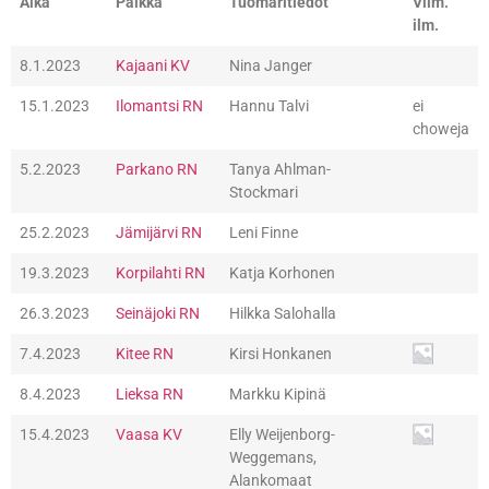
Aika
Paikka
Tuomaritiedot
Viim.
ilm.
8.1.2023
Kajaani KV
Nina Janger
15.1.2023
Ilomantsi RN
Hannu Talvi
ei
choweja
5.2.2023
Parkano RN
Tanya Ahlman-
Stockmari
25.2.2023
Jämijärvi RN
Leni Finne
19.3.2023
Korpilahti RN
Katja Korhonen
26.3.2023
Seinäjoki RN
Hilkka Salohalla
7.4.2023
Kitee RN
Kirsi Honkanen
8.4.2023
Lieksa RN
Markku Kipinä
15.4.2023
Vaasa KV
Elly Weijenborg-
Weggemans,
Alankomaat