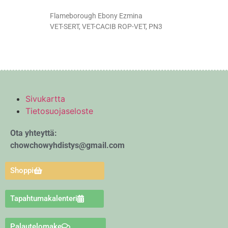
Flameborough Ebony Ezmina
VET-SERT, VET-CACIB ROP-VET, PN3
Sivukartta
Tietosuojaseloste
Ota yhteyttä:
chowchowyhdistys@gmail.com
Shoppi
Tapahtumakalenteri
Palautelomake