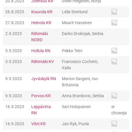
20.8.2023
Joensuu KR
Svein Helgesen, Norja
26.8.2023
Kouvola KR
Leila Stenlund
27.8.2023
Heinola KR
Maarit Hassinen
2.9.2023
Riihimäki
Darko Drobnjak, Serbia
NORD
3.9.2023
Hollola RN
Pekka Teini
3.9.2023
Riihimäki KV
Francesco Cochetti,
Italia
9.9.2023
Jyväskylä RN
Marion Sargent, Iso-
Britannia
9.9.2023
Porvoo KR
Anna Brankovic, Serbia
16.9.2023
Leppävirta
Sari Holopainen
ei
RN
choweja
16.9.2023
Vihti KR
Jan Ryk, Puola