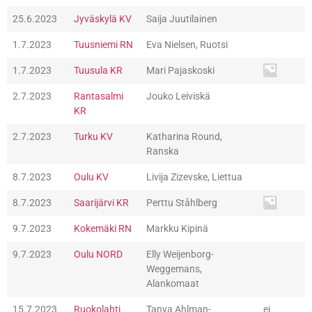
25.6.2023
Jyväskylä KV
Saija Juutilainen
1.7.2023
Tuusniemi RN
Eva Nielsen, Ruotsi
1.7.2023
Tuusula KR
Mari Pajaskoski
2.7.2023
Rantasalmi
Jouko Leiviskä
KR
2.7.2023
Turku KV
Katharina Round,
Ranska
8.7.2023
Oulu KV
Livija Zizevske, Liettua
8.7.2023
Saarijärvi KR
Perttu Ståhlberg
9.7.2023
Kokemäki RN
Markku Kipinä
9.7.2023
Oulu NORD
Elly Weijenborg-
Weggemans,
Alankomaat
15.7.2023
Ruokolahti
Tanya Ahlman-
ei