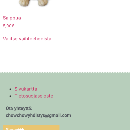
Saippua
5,00
€
Valitse vaihtoehdoista
Sivukartta
Tietosuojaseloste
Ota yhteyttä:
chowchowyhdistys@gmail.com
Shoppi