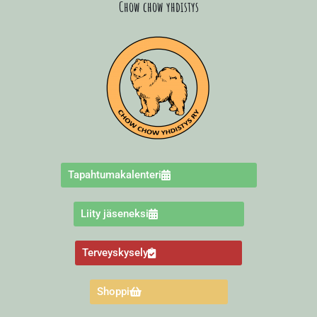
Chow chow yhdistys
Tapahtumakalenteri
Liity jäseneksi
Terveyskysely
Shoppi