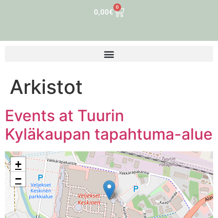
0
0,00
€
Arkistot
Events at
Tuurin
Kyläkaupan tapahtuma-alue
+
−