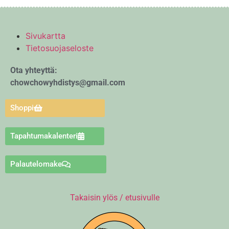
Sivukartta
Tietosuojaseloste
Ota yhteyttä:
chowchowyhdistys@gmail.com
Shoppi
Tapahtumakalenteri
Palautelomake
Takaisin ylös / etusivulle