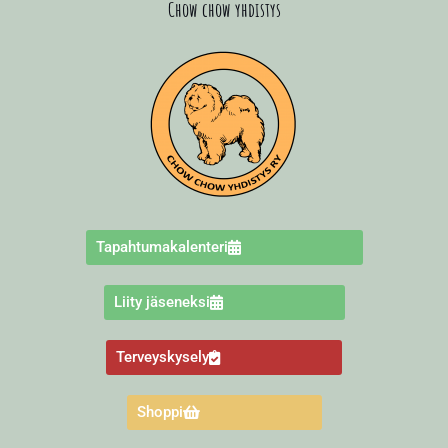
Chow chow yhdistys
Tapahtumakalenteri
Liity jäseneksi
Terveyskysely
Shoppi