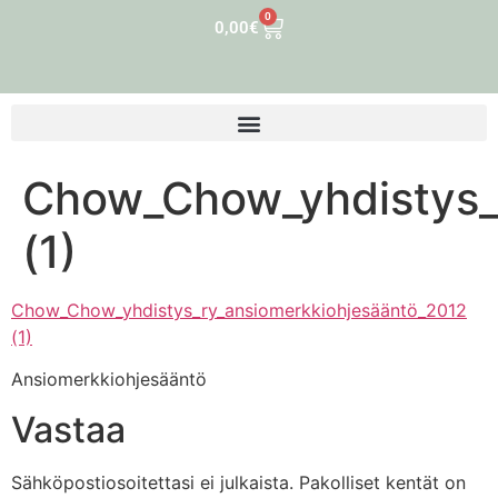
0
0,00
€
Chow_Chow_yhdistys_
(1)
Chow_Chow_yhdistys_ry_ansiomerkkiohjesääntö_2012
(1)
Ansiomerkkiohjesääntö
Vastaa
Sähköpostiosoitettasi ei julkaista.
Pakolliset kentät on