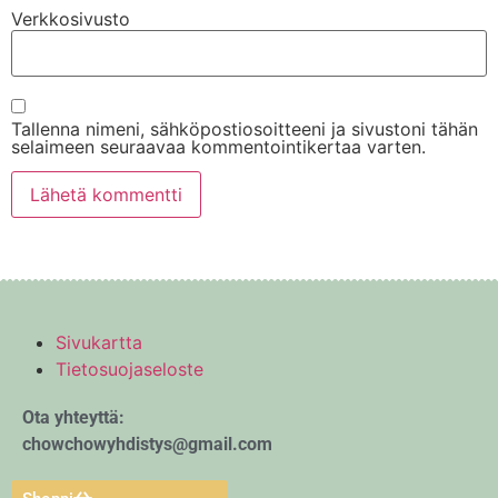
Verkkosivusto
Tallenna nimeni, sähköpostiosoitteeni ja sivustoni tähän
selaimeen seuraavaa kommentointikertaa varten.
Sivukartta
Tietosuojaseloste
Ota yhteyttä:
chowchowyhdistys@gmail.com