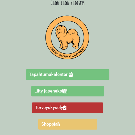
Chow chow yhdistys
Tapahtumakalenteri
Liity jäseneksi
Terveyskysely
Shoppi